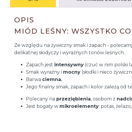
OPIS
MIÓD LEŚNY: WSZYSTKO CO
Ze względu na żywiczny smak i zapach - poleca
delikatnej słodyczy i wyraźnych tonów leśnych.
Zapach jest
intensywny
(czuć w nim polski la
Smak wyraźny i
mocny
(słodki i nieco żywiczn
Barwa
ciemna.
Jego finalny smak, zapach i kolor zależą od te
Polecany na
przeziębienia
, osobom z
nadci
Jest bogaty w
mikroelementy
: potas, żelaz