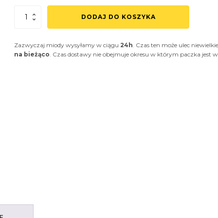
ilość
DODAJ DO KOSZYKA
Miód
Leśny
Zazwyczaj miody wysyłamy w ciągu
24h
. Czas ten może ulec niewiel
na bieżąco
. Czas dostawy nie obejmuje okresu w którym paczka jest w 
E