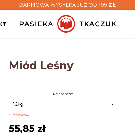
DARMOWA WYSYŁKA JUŻ OD 199
ZŁ
KT
Miód Leśny
Pojemność
Wyczyść
55,85
zł