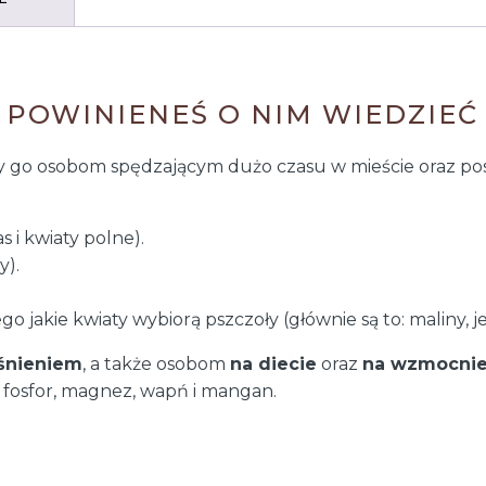
 POWINIENEŚ O NIM WIEDZIEĆ
my go osobom spędzającym dużo czasu w mieście oraz p
s i kwiaty polne).
y).
go jakie kwiaty wybiorą pszczoły (głównie są to: maliny, 
śnieniem
, a także osobom
na diecie
oraz
na wzmocnie
o, fosfor, magnez, wapń i mangan.