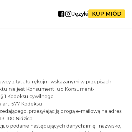
Języki
KUP MIÓD
awcy z tytułu rękojmi wskazanymi w przepisach
duktu nie jest Konsument lub Konsument-
 § 1 Kodeksu cywilnego.
u art. 577 Kodeksu
edającego, przesyłając ją drogą e-mailową na adres
 13-100 Nidzica.
i, o podanie następujących danych: imię i nazwisko,