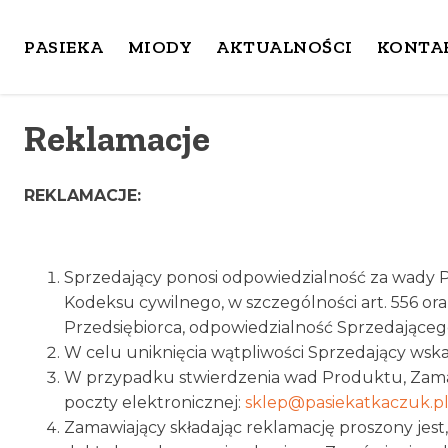
PASIEKA
MIODY
AKTUALNOŚCI
KONTA
Reklamacje
REKLAMACJE:
Sprzedający ponosi odpowiedzialność za wady P
Kodeksu cywilnego, w szczególności art. 556 o
Przedsiębiorca, odpowiedzialność Sprzedającego 
W celu uniknięcia wątpliwości Sprzedający wska
W przypadku stwierdzenia wad Produktu, Zamawi
poczty elektronicznej:
sklep@pasiekatkaczuk.p
Zamawiający składając reklamację proszony jest