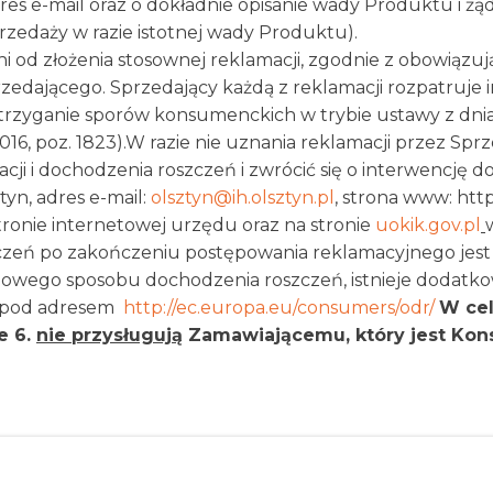
res e-mail oraz o dokładnie opisanie wady Produktu i ż
zedaży w razie istotnej wady Produktu).
 od złożenia stosownej reklamacji, zgodnie z obowiązują
edającego. Sprzedający każdą z reklamacji rozpatruje i
trzyganie sporów konsumenckich w trybie ustawy z dni
16, poz. 1823).W razie nie uznania reklamacji przez Sp
i i dochodzenia roszczeń i zwrócić się o interwencję 
tyn, adres e-mail:
olsztyn@ih.olsztyn.pl
, strona www: http
ronie internetowej urzędu oraz na stronie
uokik.gov.pl
czeń po zakończeniu postępowania reklamacyjnego jes
owego sposobu dochodzenia roszczeń, istnieje dodatko
j pod adresem
http://ec.europa.eu/consumers/odr/
W cel
e 6.
nie przysługują
Zamawiającemu, który jest Kon