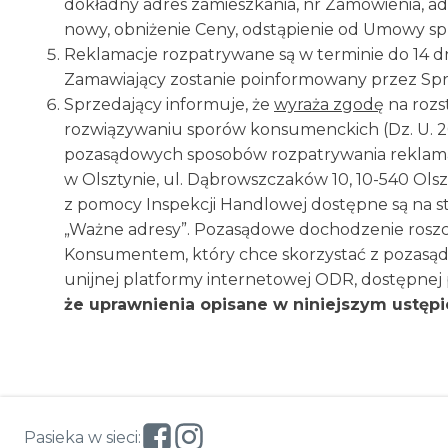
dokładny adres zamieszkania, nr Zamówienia, ad
nowy, obniżenie Ceny, odstąpienie od Umowy spr
Reklamacje rozpatrywane są w terminie do 14 dni
Zamawiający zostanie poinformowany przez Sprz
Sprzedający informuje, że
wyraża zgodę
na rozs
rozwiązywaniu sporów konsumenckich (Dz. U. 20
pozasądowych sposobów rozpatrywania reklamacj
w Olsztynie, ul. Dąbrowszczaków 10, 10-540 Olsz
z pomocy Inspekcji Handlowej dostępne są na st
„Ważne adresy”. Pozasądowe dochodzenie rosz
Konsumentem, który chce skorzystać z pozasąd
unijnej platformy internetowej ODR, dostępne
że uprawnienia opisane w niniejszym ustępi
Pasieka w sieci: