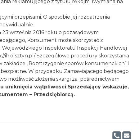
ądania reklamującego z tytułu rękojmi (wymiana na
cymi przepisami. O sposobie jej rozpatrzenia
ndywidualnie.
a 23 września 2016 roku o pozasądowym
rzedającego, Konsument może skorzystać z
do Wojewódzkiego Inspektoratu Inspekcji Handlowej
://ih.olsztyn.pl/ Szczegółowe procedury skorzystania
w zakładce „Rozstrzyganie sporów konsumenckich” i
t bezpłatne. W przypadku Zamawiającego będącego
wo możliwość złożenia skargi za pośrednictwem
u uniknięcia wątpliwości Sprzedający wskazuje,
sumentem – Przedsiębiorcą.