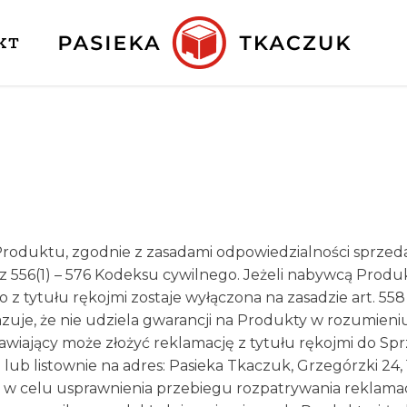
KT
roduktu, zgodnie z zasadami odpowiedzialności sprzed
raz 556(1) – 576 Kodeksu cywilnego. Jeżeli nabywcą Pro
z tytułu rękojmi zostaje wyłączona na zasadzie art. 558
zuje, że nie udziela gwarancji na Produkty w rozumieni
ający może złożyć reklamację z tytułu rękojmi do Sprz
l
lub listownie na adres: Pasieka Tkaczuk, Grzegórzki 24,
, w celu usprawnienia przebiegu rozpatrywania reklamacj