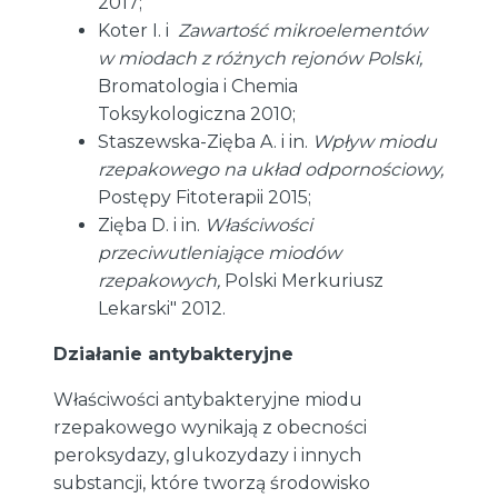
2017;
Koter I. i
Zawartość mikroelementów
w miodach z różnych rejonów Polski,
Bromatologia i Chemia
Toksykologiczna 2010;
Staszewska-Zięba A. i in.
Wpływ miodu
rzepakowego na układ odpornościowy,
Postępy Fitoterapii 2015;
Zięba D. i in.
Właściwości
przeciwutleniające miodów
rzepakowych,
Polski Merkuriusz
Lekarski" 2012.
Działanie antybakteryjne
Właściwości antybakteryjne miodu
rzepakowego wynikają z obecności
peroksydazy, glukozydazy i innych
substancji, które tworzą środowisko