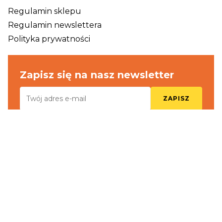
Regulamin sklepu
Regulamin newslettera
Polityka prywatności
Zapisz się na nasz newsletter
ZAPISZ
Akceptuję warunki korzystania z newslettera
i otrzymuj informacje o nowościach oraz promocjach
* Warunki świadczenia usługi Newsletter, która dotyczy Pasieki
Tkaczuk znajdują się w Regulaminie Usługi Newsletter. W
każdej chwili przysługuje Ci prawo do rezygnacji z tej usługi,
oraz usunięcie Twojego adresu e-mail z naszych baz danych.
© 2026 Pasieka Tkaczuk