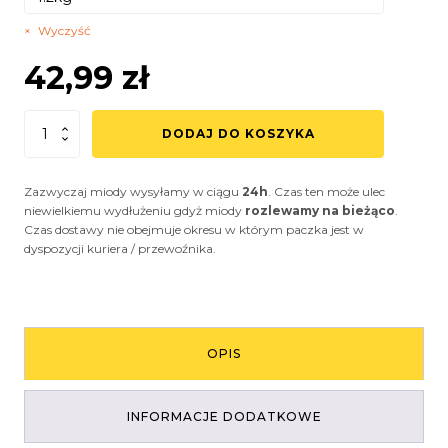
Wyczyść
42,99
zł
ilość
DODAJ DO KOSZYKA
Miód
rzepakowy
2026
Zazwyczaj miody wysyłamy w ciągu
24h
. Czas ten może ulec
niewielkiemu wydłużeniu gdyż miody
rozlewamy na bieżąco
.
Czas dostawy nie obejmuje okresu w którym paczka jest w
dyspozycji kuriera / przewoźnika.
OPIS
INFORMACJE DODATKOWE