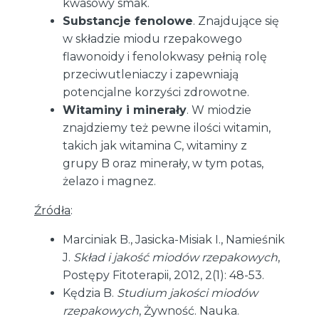
kwasowy smak.
Substancje fenolowe
. Znajdujące się
w składzie miodu rzepakowego
flawonoidy i fenolokwasy pełnią rolę
przeciwutleniaczy i zapewniają
potencjalne korzyści zdrowotne.
Witaminy i minerały
. W miodzie
znajdziemy też pewne ilości witamin,
takich jak witamina C, witaminy z
grupy B oraz minerały, w tym potas,
żelazo i magnez.
Źródła
:
Marciniak B., Jasicka-Misiak I., Namieśnik
J.
Skład i jakość miodów rzepakowych
,
Postępy Fitoterapii, 2012, 2(1): 48-53.
Kędzia B.
Studium jakości miodów
rzepakowych
, Żywność. Nauka.