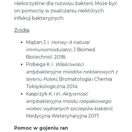
niekorzystne dla rozwoju bakterii. Może być
on pomocny w zwalczaniu niektórych
infekcji bakteryjnych.
Źródła
:
Majtan J. i
Honey: A natural
immunomodulator,
J Biomed
Biotechnol. 2018;
Pobiega K. i
Właściwości
antybakteryjne miodów nektarowych z
terenu Polski,
Bromatologia i Chemia
Toksykologiczna 2014;
Kasprzyk K. i in.
Aktywność
antybakteryjna miodu rzepakowego
wobec wybranych szczepów bakterii,
Medycyna Weterynaryjna 2017.
Pomoc w gojeniu ran