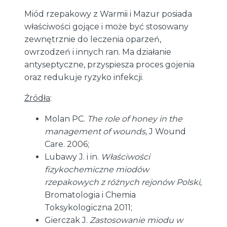
Miód rzepakowy z Warmii i Mazur posiada
właściwości gojące i może być stosowany
zewnętrznie do leczenia oparzeń,
owrzodzeń i innych ran. Ma działanie
antyseptyczne, przyspiesza proces gojenia
oraz redukuje ryzyko infekcji.
Źródła
:
Molan PC.
The role of honey in the
management of wounds,
J Wound
Care. 2006;
Lubawy J. i in.
Właściwości
fizykochemiczne miodów
rzepakowych z różnych rejonów Polski,
Bromatologia i Chemia
Toksykologiczna 2011;
Gierczak J.
Zastosowanie miodu w