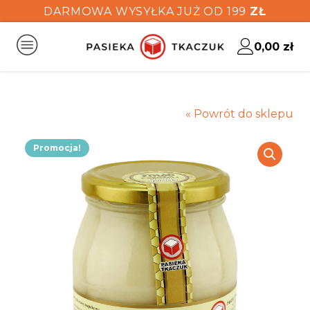
DARMOWA WYSYŁKA JUŻ OD 199
ZŁ
0,00
zł
« Powrót do sklepu
Promocja!